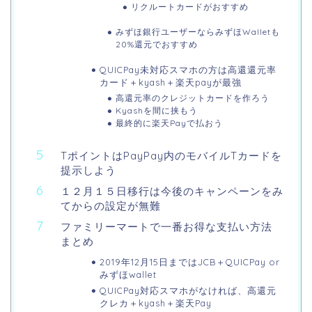
リクルートカードがおすすめ
みずほ銀行ユーザーならみずほWalletも
20%還元でおすすめ
QUICPay未対応スマホの方は高還還元率
カード＋kyash＋楽天payが最強
高還元率のクレジットカードを作ろう
Kyashを間に挟もう
最終的に楽天Payで払おう
TポイントはPayPay内のモバイルTカードを
提示しよう
１２月１５日移行は今後のキャンペーンをみ
てからの設定が無難
ファミリーマートで一番お得な支払い方法
まとめ
2019年12月15日まではJCB＋QUICPay or
みずほwallet
QUICPay対応スマホがなければ、高還元
クレカ＋kyash＋楽天Pay