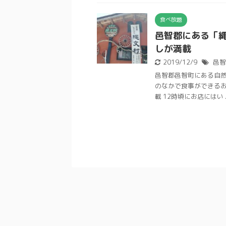
食べ放題
邑智郡にある「
しが満載
2019/12/9
邑智
邑智郡邑智町にある自然
のなかで食事ができる
載 12時頃にお店にはい ..