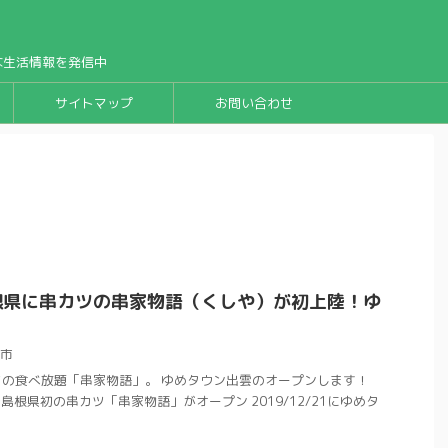
な生活情報を発信中
サイトマップ
お問い合わせ
根県に串カツの串家物語（くしや）が初上陸！ゆ
市
ツの食べ放題「串家物語」。 ゆめタウン出雲のオープンします！
に島根県初の串カツ「串家物語」がオープン 2019/12/21にゆめタ