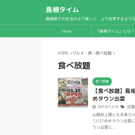
島根タイム
島根県での生活がより楽しく、より充実するよう
Hone
「島根タイム」とは？
HOME
>
グルメ・食
>
食べ放題
>
食べ放題
食べ放題
【食べ放題】島
めタウン出雲
2019/12/9
出雲
山陰初上陸となる串カ
12/21ゆめタウン出雲
ウン出雲に ...