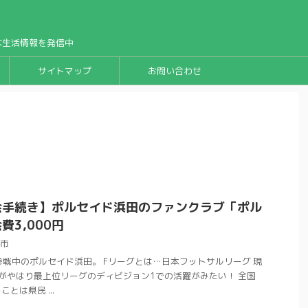
な生活情報を発信中
サイトマップ
お問い合わせ
会手続き】ポルセイド浜田のファンクラブ「ポル
3,000円
市
参戦中のポルセイド浜田。 Fリーグとは…日本フットサルリーグ 現
がやはり最上位リーグのディビジョン1での活躍がみたい！ 全国
とは県民 ...