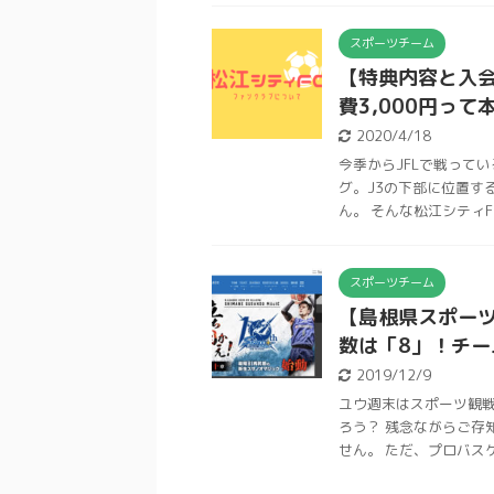
スポーツチーム
【特典内容と入会
費3,000円って
2020/4/18
今季からJFLで戦ってい
グ。J3の下部に位置す
ん。 そんな松江シティFCに
スポーツチーム
【島根県スポー
数は「8」！チー
2019/12/9
ユウ週末はスポーツ観戦
ろう？ 残念ながらご存
せん。 ただ、プロバスケッ