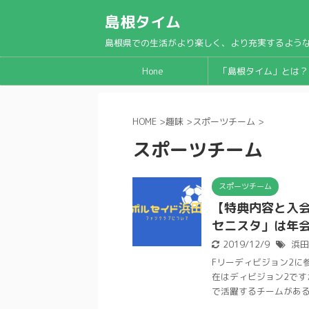
島根タイム
島根県での生活がより楽しく、より充実するよう
Hone
「島根タイム」とは？
HOME
>
趣味
>
スポーツチーム
>
スポーツチーム
スポーツチーム
【特典内容と入
セニスタ」は年会費
2019/12/9
浜田
Fリーディビジョン2に
在はディビジョン2です
で活躍するチームがあるこ