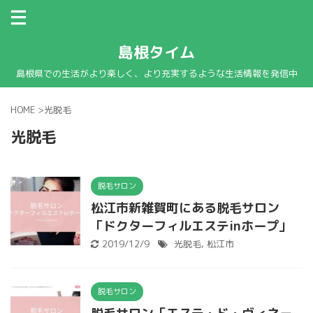
島根タイム
島根県での生活がより楽しく、より充実するような生活情報を発信中
HOME
>
光脱毛
光脱毛
脱毛サロン
松江市新雑賀町にある脱毛サロン
「ドクターフィルエステinホープ」
2019/12/9
光脱毛
,
松江市
脱毛サロン