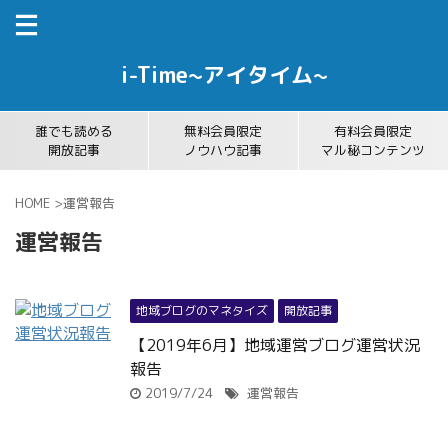
i-Time~アイタイム~
誰でも読める
無料会員限定
有料会員限定
開放記事
ノウハウ記事
マル秘コンテンツ
HOME
>
運営報告
運営報告
地域ブログのマネタイズ
開放記事
【2019年6月】地域運営ブログ運営状況
報告
2019/7/24
運営報告