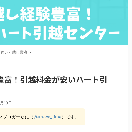
に強い引越し業者
>
豊富！引越料金が安いハート引
3月19日
マブロガーたに（
@urawa_time
）です。