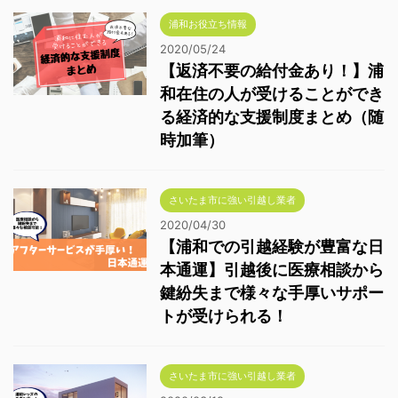
浦和お役立ち情報
2020/05/24
【返済不要の給付金あり！】浦
和在住の人が受けることができ
る経済的な支援制度まとめ（随
時加筆）
さいたま市に強い引越し業者
2020/04/30
【浦和での引越経験が豊富な日
本通運】引越後に医療相談から
鍵紛失まで様々な手厚いサポー
トが受けられる！
さいたま市に強い引越し業者