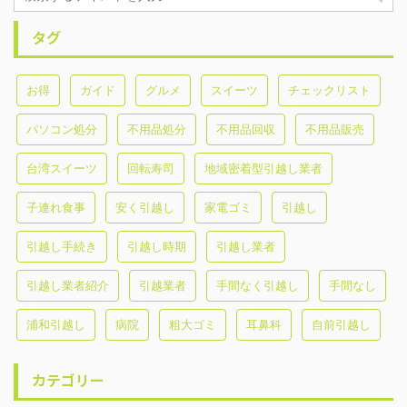
タグ
お得
ガイド
グルメ
スイーツ
チェックリスト
パソコン処分
不用品処分
不用品回収
不用品販売
台湾スイーツ
回転寿司
地域密着型引越し業者
子連れ食事
安く引越し
家電ゴミ
引越し
引越し手続き
引越し時期
引越し業者
引越し業者紹介
引越業者
手間なく引越し
手間なし
浦和引越し
病院
粗大ゴミ
耳鼻科
自前引越し
カテゴリー