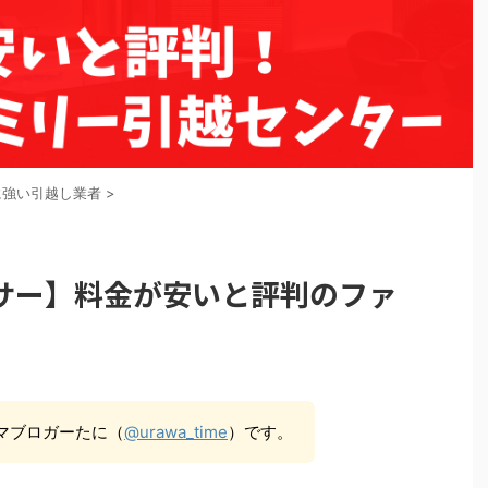
に強い引越し業者
>
サー】料金が安いと評判のファ
マブロガーたに（
@urawa_time
）です。