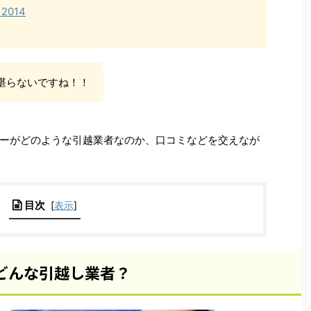
, 2014
堪らないですね！！
ーがどのような引越業者なのか、口コミなどを交えなが
目次
[
表示
]
どんな引越し業者？