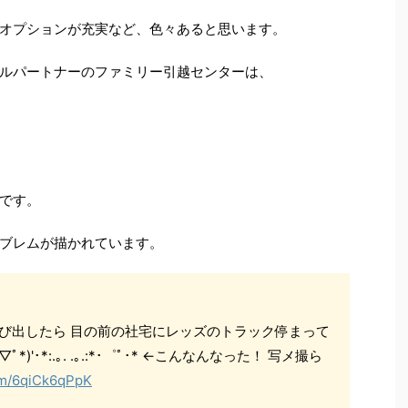
オプションが充実など、色々あると思います。
ルパートナーのファミリー引越センターは、
です。
ブレムが描かれています。
飛び出したら 目の前の社宅にレッズのトラック停まって
(*ﾟ▽ﾟ*)'･*:.｡. .｡.:*･゜ﾟ･* ←こんなんなった！ 写メ撮ら
com/6qiCk6qPpK