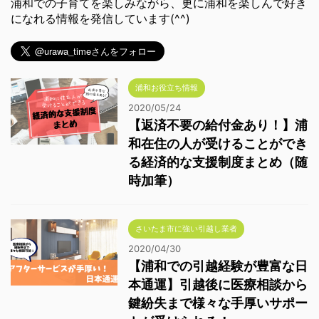
浦和での子育てを楽しみながら、更に浦和を楽しんで好き
になれる情報を発信しています(^^)
浦和お役立ち情報
2020/05/24
【返済不要の給付金あり！】浦
和在住の人が受けることができ
る経済的な支援制度まとめ（随
時加筆）
さいたま市に強い引越し業者
2020/04/30
【浦和での引越経験が豊富な日
本通運】引越後に医療相談から
鍵紛失まで様々な手厚いサポー