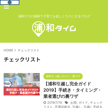
浦和ママの浦和で子育てを楽しくラクにするブログ
HOME
>
チェックリスト
チェックリスト
浦和引っ越しのコツ・裏ワザ
【浦和引越し完全ガイド
2019】手続き・タイミング・
業者選びの裏ワザ
2019/7/19
お得
,
ガイド
,
チェック
リスト
,
不用品処分
,
引越し
,
引越し手続き
,