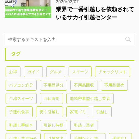
2020/02/07
業界で一番引越しを依頼されて
いるサカイ引越センター
タグ
お得
ガイド
グルメ
スイーツ
チェックリスト
パソコン処分
不用品処分
不用品回収
不用品販売
台湾スイーツ
回転寿司
地域密着型引越し業者
子連れ食事
安く引越し
家電ゴミ
引越し
引越し手続き
引越し時期
引越し業者
引越し業者紹介
引越業者
手間なく引越し
手間なし