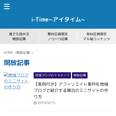
i-Time~アイタイム~
誰でも読める
無料会員限定
有料会員限定
開放記事
ノウハウ記事
マル秘コンテンツ
HOME
>
開放記事
>
開放記事
地域ブログのマネタイズ
開放記事
【実例付き】アフィリエイト案件を地域
ブログで紹介する場合のミニサイトの作
り方
2019/9/15