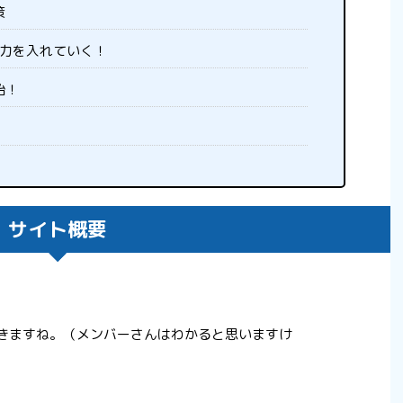
策
も力を入れていく！
始！
サイト概要
おきますね。（メンバーさんはわかると思いますけ
。