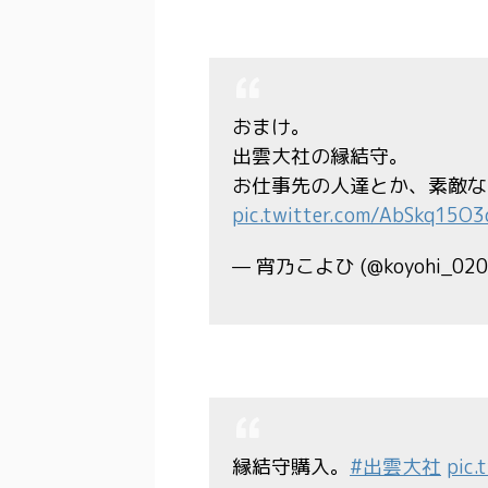
おまけ。
出雲大社の縁結守。
お仕事先の人達とか、素敵な
pic.twitter.com/AbSkq15O3
— 宵乃こよひ (@koyohi_020
縁結守購入。
#出雲大社
pic