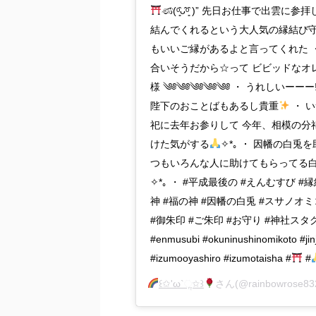
ණ⃛(ᵒ͈̑ᴗ̂ᵒ͈̑ )” 先日お仕事で出
結んでくれるという大人気の縁結び
もいいご縁があるよと言ってくれた 
合いそうだから☆って ビビッドなオ
様 ༄༅༄༅༄༅༄༅༄༅ ・ うれしいーーー‼
陛下のおことばもあるし貴重
・ 
祀に去年お参りして 今年、相模の分
けた気がする
✧*｡ ・ 因幡の白兎
つもいろんな人に助けてもらってる白
✧*｡ ・ #平成最後の #えんむすび #
神 #福の神 #因幡の白兎 #スサノオミ
#御朱印 #ご朱印 #お守り #神社スタグ
#enmusubi #okuninushinomikoto #jin
#izumooyashiro #izumotaisha #
#
꒰✩'ω`ૢ✩꒱
さん(@rainbowros