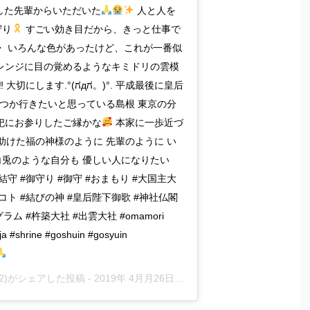
雲に参拝した先輩からいただいた
人と人を
守り
すごい効き目だから、きっと仕事で
・ いろんな色があったけど、これが一番似
レンジに目の覚めるようなキミドリの雲模
︎ 大切にします.°(ಗдಗ。)°. 平成最後に皇后
いつか行きたいと思っている島根 東京の分
祀にお参りしたご縁かな
本家に一歩近づ
を助けた福の神様のように 先輩のように い
兎のような自分も 優しい人になりたい
縁結守 #御守り #御守 #おまもり #大国主大
コト #結びの神 #皇后陛下御歌 #神社仏閣
ラム #杵築大社 #出雲大社 #omamori
ja #shrine #goshuin #gosyuin
e832)がシェアした投稿 -
2019年 4月月26日午後3時22分PDT