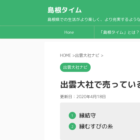
島根タイム
島根県での生活がより楽しく、より充実するよう
Hone
「島根タイム」とは？
HOME
>
出雲大社ナビ
>
出雲大社ナビ
出雲大社で売ってい
更新日：
2020年4月18日
縁結守
縁むすびの糸