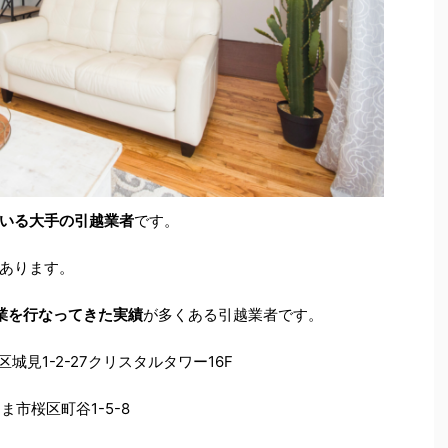
いる大手の引越業者
です。
あります。
業を行なってきた実績
が多くある引越業者です。
区城見
1-2-27
クリスタルタワー
16F
たま市桜区町谷
1-5-8