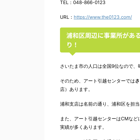
TEL
：
048-866-0123
URL
：
https://
www.the0123.com/
浦和区周辺に事業所があ
り！
さいたま市の人口は全国
9
位なので、
そのため、アート引越センターでは
さ
店）あります。
浦和支店は名前の通り、浦和区を担当
また、アート引越センターは
CM
など
実績が多くあります。