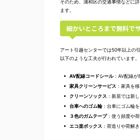
そのため、浦和区の交通事情などに詳
ます。
細かいところまで無料で
アート引越センターでは
50
年以上の
以下のような工夫が行われています。
AV
配線コードシール
：
AV
配線が
家具クリーンサービス
：家具を移
クリーンソックス
：新居では新し
台車へのゴム輪
：台車にゴム輪を
３色のガムテープ
：使う頻度や荷
エコ楽ボックス
：荷造りや荷解き