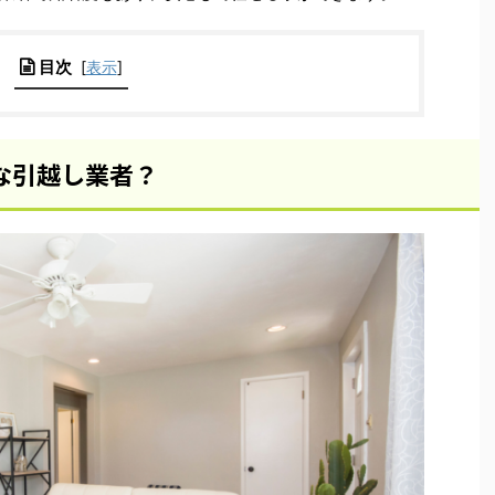
目次
[
表示
]
な引越し業者？