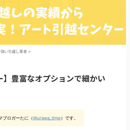
に強い引越し業者
>
ー】豊富なオプションで細かい
マブロガーたに（
@urawa_time
）です。