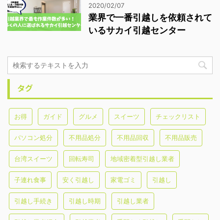
2020/02/07
業界で一番引越しを依頼されて
いるサカイ引越センター
タグ
お得
ガイド
グルメ
スイーツ
チェックリスト
パソコン処分
不用品処分
不用品回収
不用品販売
台湾スイーツ
回転寿司
地域密着型引越し業者
子連れ食事
安く引越し
家電ゴミ
引越し
引越し手続き
引越し時期
引越し業者