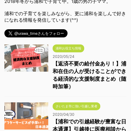
2018年冬から浦和で子育て中。1歳の男の子ママ。
浦和での子育てを楽しみながら、更に浦和を楽しんで好き
になれる情報を発信しています(^^)
浦和お役立ち情報
2020/05/24
【返済不要の給付金あり！】浦
和在住の人が受けることができ
る経済的な支援制度まとめ（随
時加筆）
さいたま市に強い引越し業者
2020/04/30
【浦和での引越経験が豊富な日
本通運】引越後に医療相談から