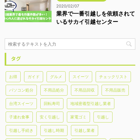
2020/02/07
業界で一番引越しを依頼されて
いるサカイ引越センター
タグ
お得
ガイド
グルメ
スイーツ
チェックリスト
パソコン処分
不用品処分
不用品回収
不用品販売
台湾スイーツ
回転寿司
地域密着型引越し業者
子連れ食事
安く引越し
家電ゴミ
引越し
引越し手続き
引越し時期
引越し業者