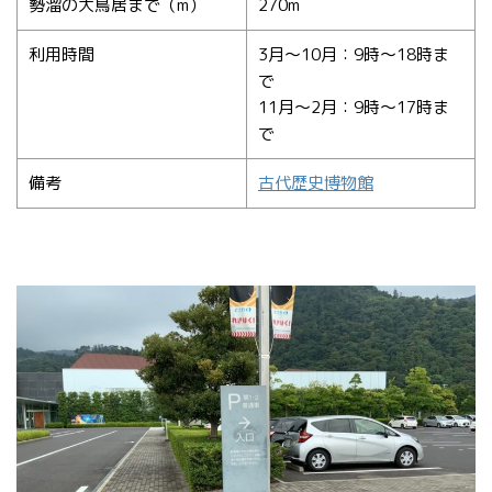
勢溜の大鳥居まで（m）
270m
利用時間
3月～10月：9時～18時ま
で
11月～2月：9時～17時ま
で
備考
古代歴史博物館