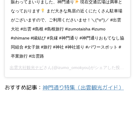
賑わってまいりました、神門通り
現在交通広場は満車と
なっております
まだ大きな鳥居の近くにたくさん駐車場
がございますので、ご利用くださいませ！＼(^o^)／ #出雲
大社 #出雲 #島根 #島根旅行 #izumotaisha #izumo
#shimane #縁結び #良縁 #神門通り #神門通りおもてなし協
同組合 #女子旅 #旅行 #神社 #神社巡り #パワースポット #
卒業旅行 #出雲路
出雲大社観光ナビ
さん(@izumo_omokyou)がシェアした投稿 -
20
おすすめ記事：
神門通り特集（出雲観光ガイド）