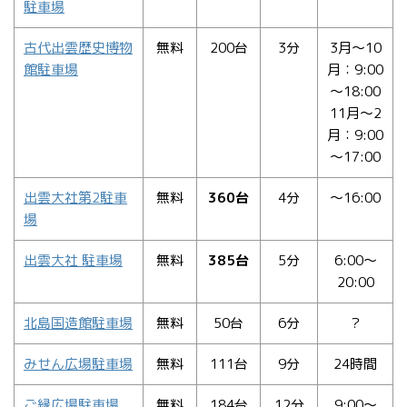
駐車場
古代出雲歴史博物
無料
200台
3分
3月～10
館駐車場
月：9:00
～18:00
11月～2
月：9:00
～17:00
出雲大社第2駐車
無料
360台
4分
～16:00
場
出雲大社 駐車場
無料
385台
5分
6:00～
20:00
北島国造館駐車場
無料
50台
6分
？
みせん広場駐車場
無料
111台
9分
24時間
ご縁広場駐車場
無料
184台
12分
9:00～