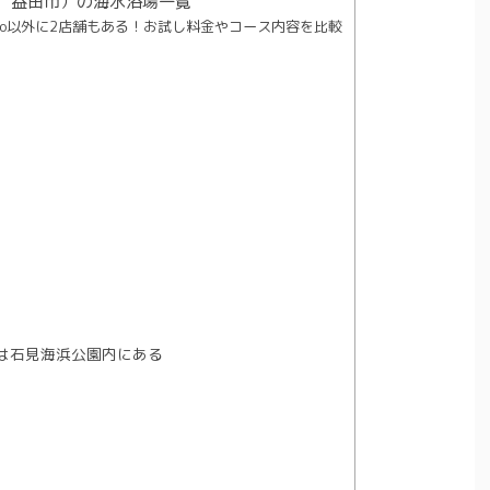
、益田市）の海水浴場一覧
too以外に2店舗もある！お試し料金やコース内容を比較
は石見海浜公園内にある