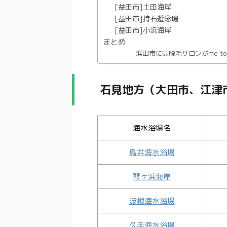
[益田市]土田海岸
[益田市]持石遊泳場
[益田市]小浜海岸
まとめ
浜田市には脱毛サロンがme 
石見地方（大田市、江津
海水浴場名
鳥井海水浴場
琴ヶ浜海岸
波根海水浴場
久手海水浴場