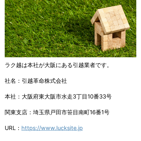
ラク越は本社が大阪にある引越業者です。
社名：引越革命株式会社
本社：大阪府東大阪市水走
3
丁目
10
番
33
号
関東支店：埼玉県戸田市笹目南町
16
番
1
号
URL
：
https://www.lucksite.jp