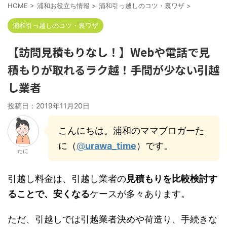
HOME
>
浦和お役立ち情報
>
浦和引っ越しのコツ・裏ワザ
>
浦和引っ越しのコツ・裏ワザ
【訪問見積もりなし！】Webや電話で見
積もりが取れるラク越！手間が少ない引越
し業者
投稿日：
2019年11月20日
こんにちは。浦和のママブロガーた
に（
@
urawa_time
）です。
たに
引越し料金は、引越し業者の
見積もりを比較検討す
ることで、安くなる
ケースが多々あります。
ただ、引越しでは引越業者決めや荷造り、手続きな