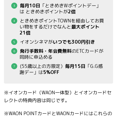
毎月10日
「ときめきWポイントデー」
は ときめきポイントが
2倍
ときめきポイントTOWNを経由してお買
い物をするだけでなんと
最大ポイント
21倍
イオンシネマが
いつでも300円引き
発行手数料・年会費無料
のETCカードが
同時に申込める
(55歳以上の方限定）
毎月15日
「G.G感
謝デー」は
5%OFF
※イオンカード（WAON一体型）とイオンカードセ
レクトの特典内容は同じです。
※WAON POINTカードとWAONカードにはこれらの