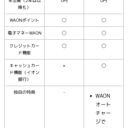
年会費（2年目以
0円
0円
降も）
WAONポイント
◯
◯
電子マネーWAON
◯
◯
クレジットカー
◯
◯
ド機能
キャッシュカー
×
◯
ド機能（イオン
銀行）
独自の特典
-
WAON
オート
チャー
ジで