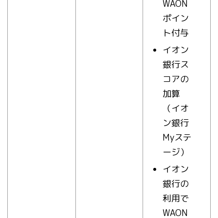
WAON
ポイン
ト付与
イオン
銀行ス
コアの
加算
（イオ
ン銀行
Myステ
ージ）
イオン
銀行の
利用で
WAON