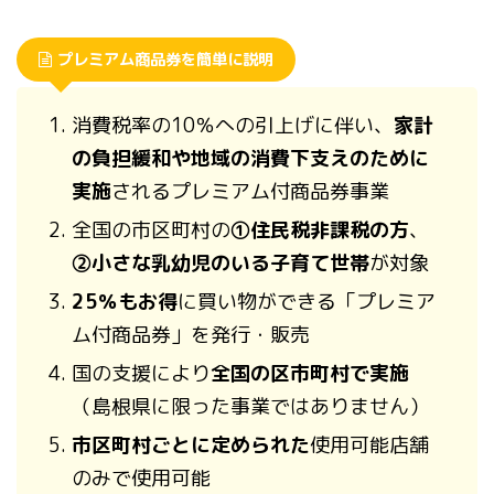
プレミアム商品券を簡単に説明
消費税率の10％への引上げに伴い、
家計
の負担緩和や地域の消費下支えのために
実施
されるプレミアム付商品券事業
全国の市区町村の
①住民税非課税の方
、
②小さな乳幼児のいる子育て世帯
が対象
25％もお得
に買い物ができる「プレミア
ム付商品券」を発行・販売
国の支援により
全国の区市町村で実施
（島根県に限った事業ではありません）
市区町村ごとに定められた
使用可能店舗
のみで使用可能