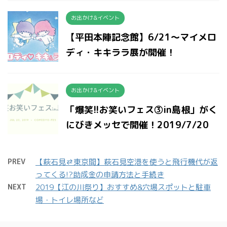
お出かけ&イベント
【平田本陣記念館】6/21〜マイメロ
ディ・キキララ展が開催！
お出かけ&イベント
「爆笑!!お笑いフェス③in島根」がく
にびきメッセで開催！2019/7/20
PREV
【萩石見⇄東京間】萩石見空港を使うと飛行機代が返
ってくる!?助成金の申請方法と手続き
NEXT
2019【江の川祭り】おすすめ&穴場スポットと駐車
場・トイレ場所など